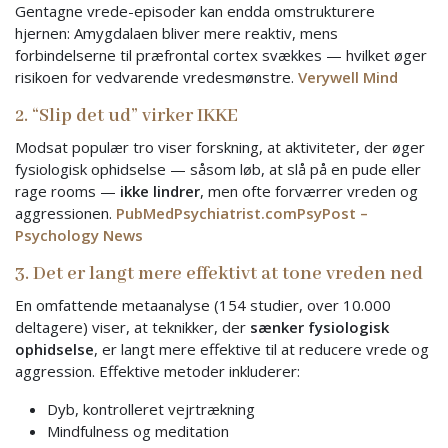
Gentagne vrede-episoder kan endda omstrukturere
hjernen: Amygdalaen bliver mere reaktiv, mens
forbindelserne til præfrontal cortex svækkes — hvilket øger
risikoen for vedvarende vredesmønstre.
Verywell Mind
2. “Slip det ud” virker IKKE
Modsat populær tro viser forskning, at aktiviteter, der øger
fysiologisk ophidselse — såsom løb, at slå på en pude eller
rage rooms —
ikke lindrer
, men ofte forværrer vreden og
aggressionen.
PubMed
Psychiatrist.com
PsyPost –
Psychology News
3. Det er langt mere effektivt at tone vreden ned
En omfattende metaanalyse (154 studier, over 10.000
deltagere) viser, at teknikker, der
sænker fysiologisk
ophidselse
, er langt mere effektive til at reducere vrede og
aggression. Effektive metoder inkluderer:
Dyb, kontrolleret vejrtrækning
Mindfulness og meditation