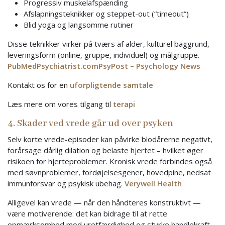
Progressiv muskelafspænding
Afslapningsteknikker og steppet-out (“timeout”)
Blid yoga og langsomme rutiner
Disse teknikker virker på tværs af alder, kulturel baggrund,
leveringsform (online, gruppe, individuel) og målgruppe.
PubMed
Psychiatrist.com
PsyPost – Psychology News
Kontakt os for en
uforpligtende samtale
Læs mere om vores tilgang til
terapi
4. Skader ved vrede går ud over psyken
Selv korte vrede-episoder kan påvirke blodårerne negativt,
forårsage dårlig dilation og belaste hjertet – hvilket øger
risikoen for hjerteproblemer. Kronisk vrede forbindes også
med søvnproblemer, fordøjelsesgener, hovedpine, nedsat
immunforsvar og psykisk ubehag.
Verywell Health
Alligevel kan vrede — når den håndteres konstruktivt —
være motiverende: det kan bidrage til at rette
opmærksomhed mod uretfærdighed og styrke handlekraft