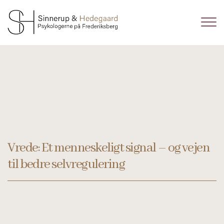
Gå
til
hovedindhold
Vrede: Et menneskeligt signal – og vejen
til bedre selvregulering