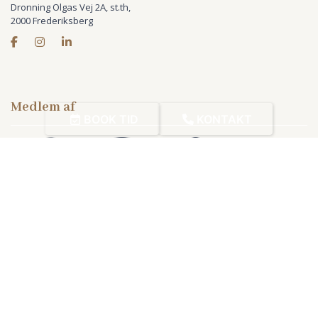
Dronning Olgas Vej 2A, st.th,
2000 Frederiksberg
Medlem af
Copyright © 2026 - Psykologerne på Frederiksberg/ Sinnerup & Hedegaard
,
BOOK TID
KONTAKT
CVR 44021404
Cookiepolitik
|
Privatlivspolitik